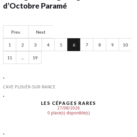
d’Octobre Paramé
Prev.
Next
1
2
3
4
5
6
7
8
9
10
11
…
19
CAVE PLOUËR-SUR-RANCE
LES CÉPAGES RARES
27/08/2026
0 place(s) disponible(s)