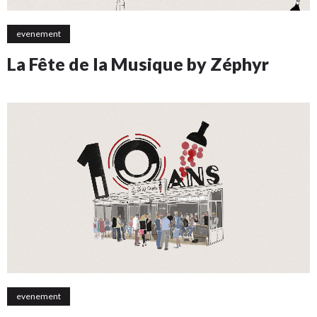
evenement
La Fête de la Musique by Zéphyr
evenement