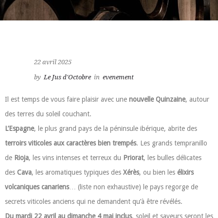
22 avril 2025
by
Le Jus d'Octobre
in
evenement
Il est temps de vous faire plaisir avec une
nouvelle Quinzaine
, autour
des terres du soleil couchant.
L’Espagne
, le plus grand pays de la péninsule ibérique, abrite des
terroirs viticoles aux caractères bien trempés
. Les grands tempranillo
de
Rioja
, les vins intenses et terreux du
Priorat
, les bulles délicates
des
Cava
, les aromatiques typiques des
Xérès
, ou bien les
élixirs
volcaniques canariens
… (liste non exhaustive) le pays regorge de
secrets viticoles anciens qui ne demandent qu’à être révélés.
Du mardi 22 avril au dimanche 4 mai inclus
, soleil et saveurs seront les