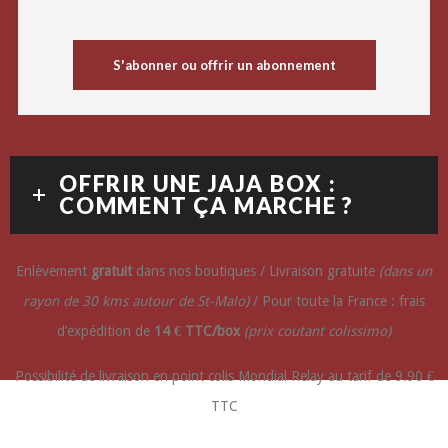
S'abonner ou offrir un abonnement
OFFRIR UNE JAJA BOX :
COMMENT ÇA MARCHE ?
Enlèvement
gratuit
dans nos boutiques / Livraison gratuite
(dans un
rayon de 30 kms autour de St-Malo)
/ Pour toute la France : frais
d’expédition de
14 € TTC/box
(prix coutant colissimo)
Possibilité de livraison en point colis Mondial Relay au tarif de 9.90 €
TTC