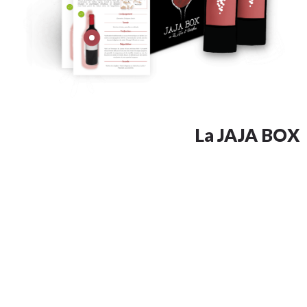
La JAJA BOX
by LE JUS D'OCTOBRE
Chaque mois, découvrez deux vins d’artisans directement livrés
chez vous ou à enlever en cave !
➜ Surprise et découverte garanties !
➜ Apprendre le vin sans complexe ni à priori !
➜ Avec ou sans engagement !
Contenu de la box :
2 BOUTEILLES DE VINS
D’ARTISANS