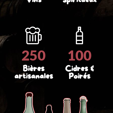
Vins
Spiritueux
2
5
0
1
0
0
Bières
Cidres &
artisanales
Poirés