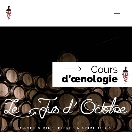
C
A
V
E
S
À
V
I
N
S
,
B
I
È
R
E
S
&
S
P
I
R
I
T
U
E
U
X