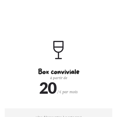
SÉLECTIONNÉES AVEC SOIN
FICHES TECHNIQUES DES VINS
JEU/QUIZZ AUTOUR DU VIN
Box conviviale
à partir de
20
/ € par mois