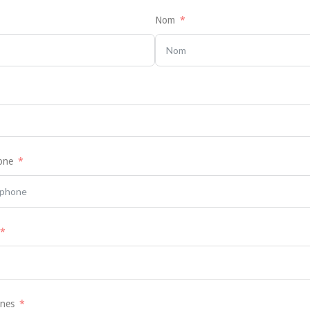
Nom
one
nes