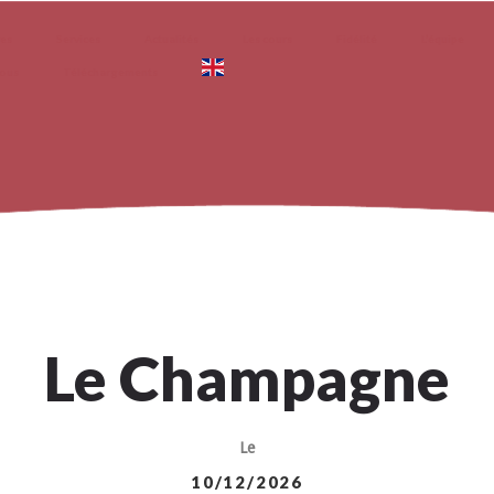
ves
Services
Actualités
Les cours
Fidélité
L’équipe
nous
Téléchargements
Le Champagne
Le
10/12/2026