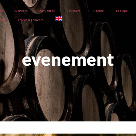
ves
Services
Actualités
Les cours
Fidélité
L’équipe
nous
Téléchargements
evenement