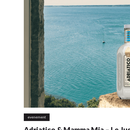
evenement
Adriatico & Mamma Mia – Le Ju