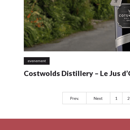
evenement
Costwolds Distillery – Le Jus 
Prev.
Next
1
2