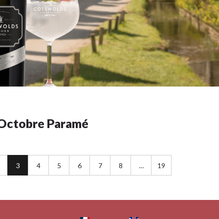
d’Octobre Paramé
3
4
5
6
7
8
…
19