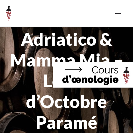
Adriatico &
Mamma Mia –
Le Jus
d’Octobre
Paramé