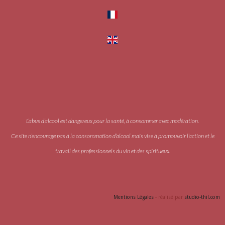
L’abus d’alcool est dangereux pour la santé, à consommer avec modération.
Ce site n’encourage pas à la consommation d’alcool mais vise à promouvoir l’action et le
travail des professionnels du vin et des spiritueux.
Accès PRO
Mentions Légales
- réalisé par
studio-thil.com