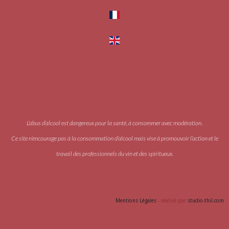
L’abus d’alcool est dangereux pour la santé, à consommer avec modération.
Ce site n’encourage pas à la consommation d’alcool mais vise à promouvoir l’action et le
travail des professionnels du vin et des spiritueux.
Accès PRO
Mentions Légales
- réalisé par
studio-thil.com