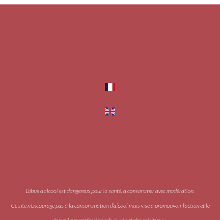
L’abus d’alcool est dangereux pour la santé, à consommer avec modération.
Ce site n’encourage pas à la consommation d’alcool mais vise à promouvoir l’action et le