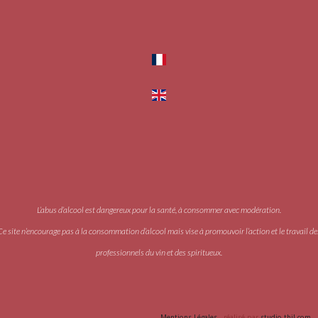
L’abus d’alcool est dangereux pour la santé, à consommer avec modération.
Ce site n’encourage pas à la consommation d’alcool mais vise à promouvoir l’action et le travail de
professionnels du vin et des spiritueux.
Accès PRO
Mentions Légales
- réalisé par
studio-thil.com