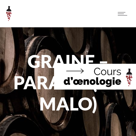
GRAINE –
PARAMÉ (ST-
MALO)