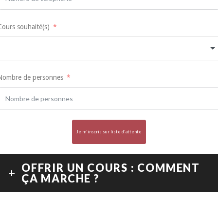
Cours souhaité(s)
Nombre de personnes
Je m'inscris sur liste d'attente
OFFRIR UN COURS : COMMENT
ÇA MARCHE ?