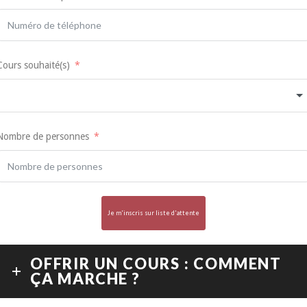
Cours souhaité(s)
Nombre de personnes
Je m'inscris sur liste d'attente
OFFRIR UN COURS : COMMENT
ÇA MARCHE ?