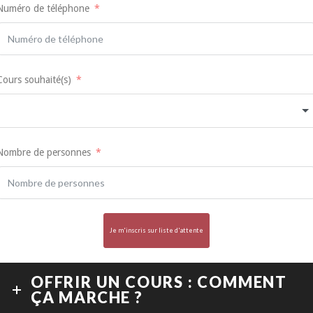
Numéro de téléphone
Cours souhaité(s)
Nombre de personnes
Je m'inscris sur liste d'attente
OFFRIR UN COURS : COMMENT
ÇA MARCHE ?