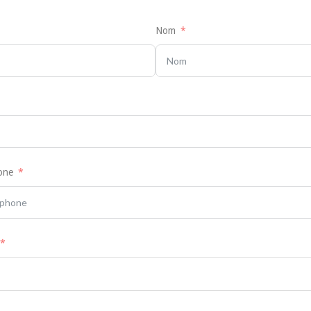
Nom
one