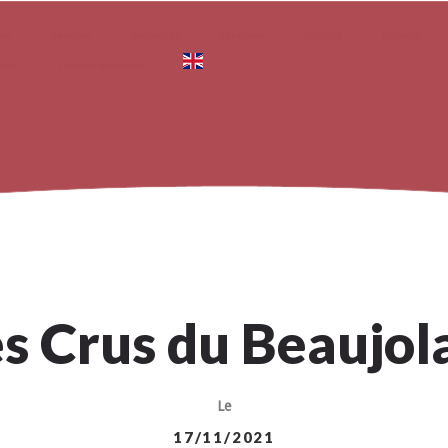
ves
Services
Actualités
Les cours
Fidélité
L’équipe
nous
Téléchargements
s Crus du Beaujol
Le
17/11/2021