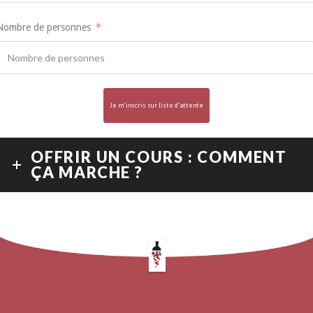
Nombre de personnes
Je m'inscris sur liste d'attente
OFFRIR UN COURS : COMMENT
ÇA MARCHE ?