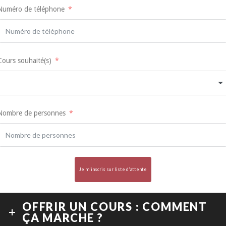
Numéro de téléphone
Cours souhaité(s)
Nombre de personnes
Je m'inscris sur liste d'attente
OFFRIR UN COURS : COMMENT
ÇA MARCHE ?