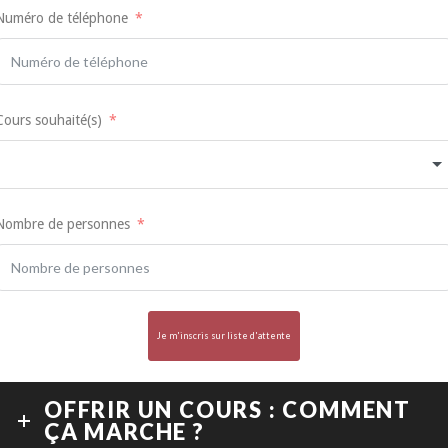
Numéro de téléphone
Cours souhaité(s)
Nombre de personnes
Je m'inscris sur liste d'attente
OFFRIR UN COURS : COMMENT
ÇA MARCHE ?