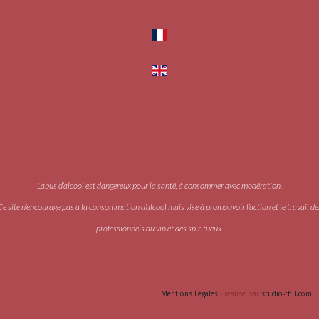
L’abus d’alcool est dangereux pour la santé, à consommer avec modération.
Ce site n’encourage pas à la consommation d’alcool mais vise à promouvoir l’action et le travail de
professionnels du vin et des spiritueux.
Accès PRO
Mentions Légales
- réalisé par
studio-thil.com