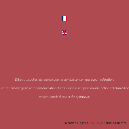
L’abus d’alcool est dangereux pour la santé, à consommer avec modération.
Ce site n’encourage pas à la consommation d’alcool mais vise à promouvoir l’action et le travail de
professionnels du vin et des spiritueux.
Accès PRO
Mentions Légales
- réalisé par
studio-thil.com