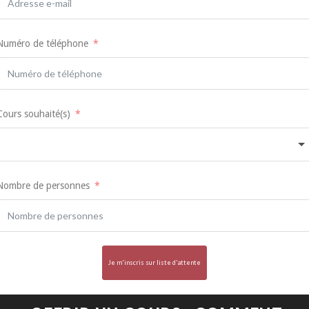
Numéro de téléphone
Cours souhaité(s)
Nombre de personnes
Je m'inscris sur liste d'attente