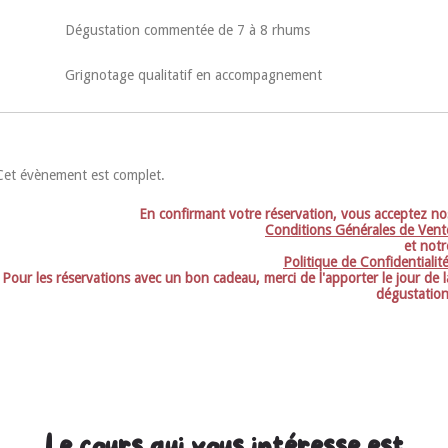
Dégustation commentée de 7 à 8 rhums
Grignotage qualitatif en accompagnement
Cet évènement est complet.
En confirmant votre réservation, vous acceptez no
Conditions Générales de Vent
et notr
Politique de Confidentialit
Pour les réservations avec un bon cadeau, merci de l'apporter le jour de l
dégustation
Le cours qui vous intéresse est