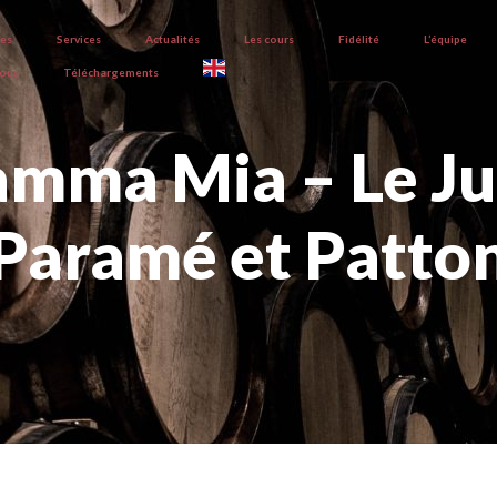
ves
Services
Actualités
Les cours
Fidélité
L’équipe
nous
Téléchargements
amma Mia – Le Ju
Paramé et Patto