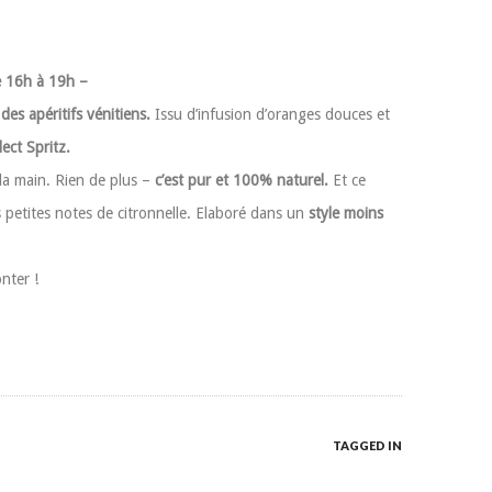
e 16h à 19h –
des apéritifs vénitiens.
Issu d’infusion d’oranges douces et
lect Spritz.
 la main. Rien de plus –
c’est pur et 100% naturel.
Et ce
s petites notes de citronnelle. Elaboré dans un
style moins
nter !
TAGGED IN