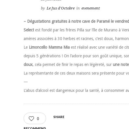
by
Le Jus d'Octobre
in
evenement
– Dégustations gratuites à notre cave de Paramé le vendred
Select
est fondé par les frères Pilla sur l’île de Murano à Ve
amères associées à 30 herbes et racines, c’est doux, harmoni
Le
Limoncello Mamma Mia
est réalisé avec une variété de cit
depuis 5 générations ! On l’adore pour son goût unique, son 
doux
, cela permet de finir le repas en légèreté, sur
une note 
La représentante de ces deux maisons sera présente pour v
—
L’abus d’alcool est dangereux pour la santé, à consommer a
SHARE
0
RECOMMEND