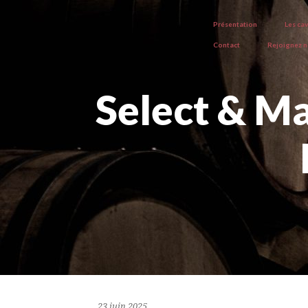
Présentation
Les ca
Contact
Rejoignez 
Select & M
23 juin 2025