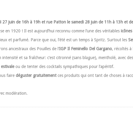
i 27 juin de 16h à 19h et rue Patton le samedi 28 juin de 11h à 13h et d
nise en 1920 ! Il est aujourd’hui reconnu comme l’une des véritables
icônes 
eux et parfumé. Parce que oui, l’été est un temps à Spritz. Surtout les
Se
rons ancestraux des Pouilles de l’
IGP Il Feminello Del Gargano
, récoltés à
intensité et sa fraîcheur: c’est citronné (sans blague), mentholé, avec de
estivale
ou de tenter des cocktails sympathiques pour l’apéritif.
ous faire
déguster gratuitement
ces produits qui ont tant de choses à raco
vec modération.