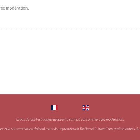
vec modération.
L’abus d’alcool est dangereux pour la santé, à consommer avec modération.
pas à la consommation d’alcool mais vise à promouvoir l’action et le travail des professionnels du v