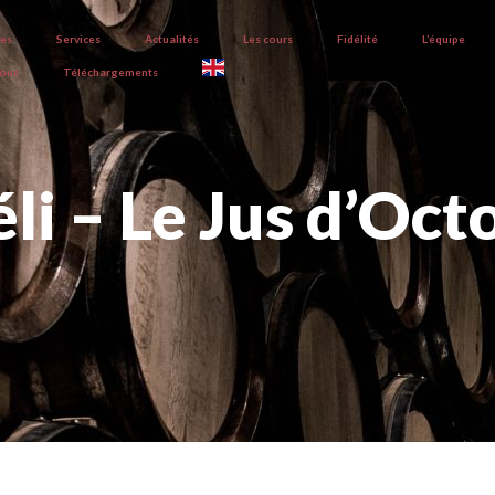
ves
Services
Actualités
Les cours
Fidélité
L’équipe
nous
Téléchargements
i – Le Jus d’Oc