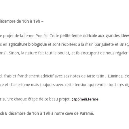
 décembre de 16h à 19h –
 le projet de la ferme Poméli. Cette
petite ferme cidricole aux grandes idée
rs en
agriculture biologique
et sont récoltées à la main par Juliette et Briac
ons). Sinon, la nature fait tout le boulot, et ils s’occupent de nous régaler
rais et franchement addictif avec ses notes de tarte tatin ; Luminos, c’est
tère et d’amertume mais toujours avec cette tension qui rend le tout très di
@pomeli.ferme
pour suivre chaque étape de ce beau projet.
edi 6 décembre de 16h à 19h à notre cave de Paramé.