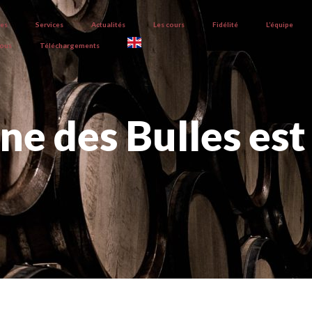
ves
Services
Actualités
Les cours
Fidélité
L’équipe
nous
Téléchargements
ne des Bulles est 