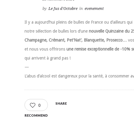
by
Le Jus d'Octobre
in
evenement
Il y a aujourd’hui pleins de bulles de France ou d’ailleurs 
notre sélection de bulles lors d’une
nouvelle Quinzaine du 2
Champagne, Crémant, Pet’Nat’, Blanquette, Prosecco…
vos
et nous vous offrirons
une remise exceptionnelle de -10% sur
qui arrivent à grand pas !
—
L’abus d’alcool est dangereux pour la santé, à consommer a
SHARE
0
RECOMMEND