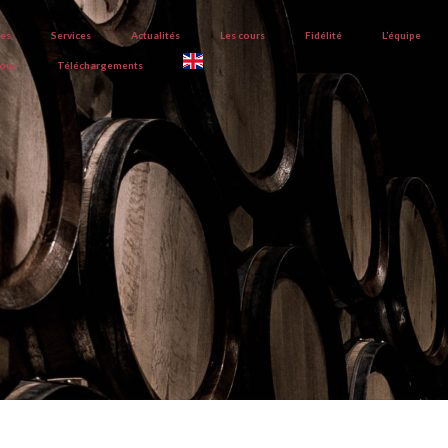
ves
Services
Actualités
Les cours
Fidélité
L’équipe
nous
Téléchargements