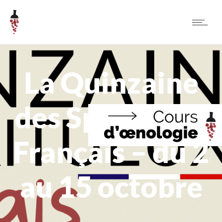
La Quinzaine
des Spiritueux
Français – du 2
au 15 octobre