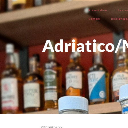
Présentation
Les ca
Contact
Rejoignez 
Adriatico/
29 août 2023