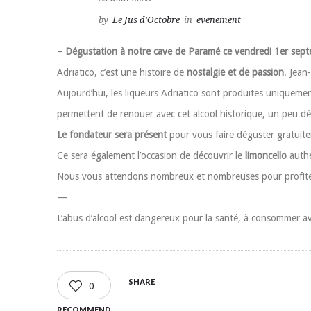
by
Le Jus d'Octobre
in
evenement
– Dégustation à notre cave de Paramé ce vendredi 1er sep
Adriatico, c’est une histoire de
nostalgie et de passion
. Jean
Aujourd’hui, les liqueurs Adriatico sont produites uniquement
permettent de renouer avec cet alcool historique, un peu dél
Le fondateur sera présent
pour vous faire déguster gratuit
Ce sera également l’occasion de découvrir le
limoncello
authe
Nous vous attendons nombreux et nombreuses pour profite
—
L’abus d’alcool est dangereux pour la santé, à consommer a
SHARE
0
RECOMMEND