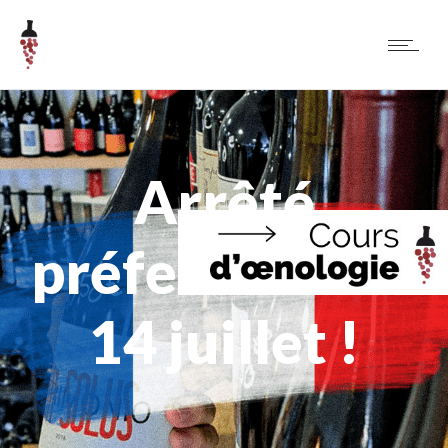
Arrêté
préfectoral du
14 juillet !