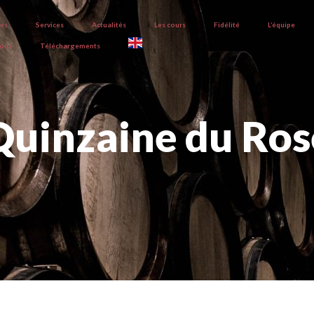
ves
Services
Actualités
Les cours
Fidélité
L’équipe
nous
Téléchargements
Quinzaine du Ros