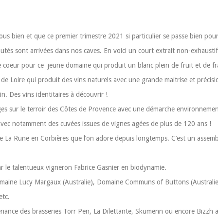
s bien et que ce premier trimestre 2021 si particulier se passe bien pou
és sont arrivées dans nos caves. En voici un court extrait non-exhaustif
oeur pour ce jeune domaine qui produit un blanc plein de fruit et de fr
 de Loire qui produit des vins naturels avec une grande maitrise et précisio
n. Des vins identitaires à découvrir !
ges sur le terroir des Côtes de Provence avec une démarche environnemen
avec notamment des cuvées issues de vignes agées de plus de 120 ans !
e La Rune en Corbières que l’on adore depuis longtemps. C’est un assembl
par le talentueux vigneron Fabrice Gasnier en biodynamie.
omaine Lucy Margaux (Australie), Domaine Communs of Buttons (Australie),
etc.
nance des brasseries Torr Pen, La Dilettante, Skumenn ou encore Bizzh a