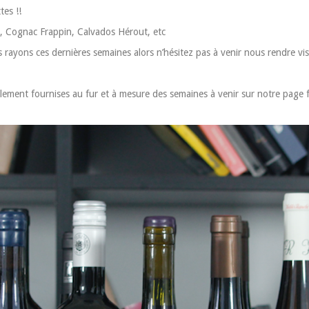
es !!
, Cognac Frappin, Calvados Hérout, etc
 rayons ces dernières semaines alors n’hésitez pas à venir nous rendre visi
ment fournises au fur et à mesure des semaines à venir sur notre page f