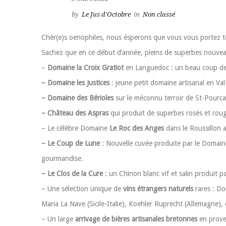
by
Le Jus d'Octobre
in
Non classé
Chèr(e)s oenophiles, nous ésperons que vous vous portez tou
Sachez que en ce début d’année, pleins de superbes nouveaut
–
Domaine la Croix Gratiot
en Languedoc : un beau coup de c
– Domaine les Justices
: jeune petit domaine artisanal en Val
– Domaine des Bérioles
sur le méconnu terroir de St-Pourcai
– Château des Aspras
qui produit de superbes rosés et rou
– Le célèbre Domaine
Le Roc des Anges
dans le Roussillon 
– Le Coup de Lune
: Nouvelle cuvée produite par le Domain
gourmandise.
– Le Clos de la Cure
: un Chinon blanc vif et salin produit 
– Une sélection unique de
vins étrangers naturels
rares : D
Maria La Nave (Sicile-Italie), Koehler Ruprecht (Allemagne), 
– Un large
arrivage de bières artisanales bretonnes
en prove