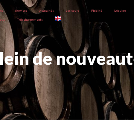
ves
Services
Actualités
Les cours
Fidélité
L’équipe
nous
Téléchargements
lein de nouveaut