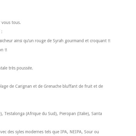
r vous tous.
 :
aicheur ainsi qu’un rouge de Syrah gourmand et croquant !!
n !!
tale très poussée.
age de Carignan et de Grenache bluffant de fruit et de
 Testalonga (Afrique du Sud), Pieropan (Italie), Santa
vec des syles modernes tels que IPA, NEIPA, Sour ou